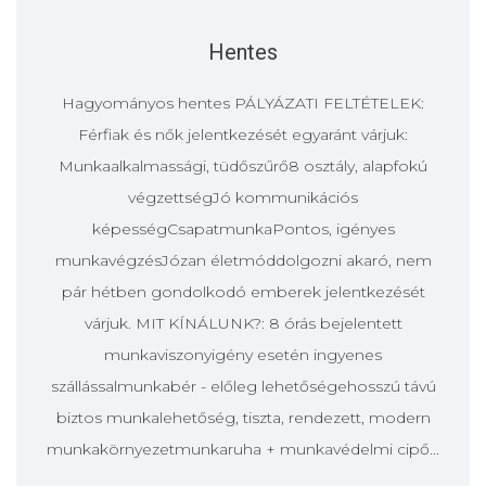
Hentes
Hagyományos hentes PÁLYÁZATI FELTÉTELEK:
Férfiak és nők jelentkezését egyaránt várjuk:
Munkaalkalmassági, tüdőszűrő8 osztály, alapfokú
végzettségJó kommunikációs
képességCsapatmunkaPontos, igényes
munkavégzésJózan életmóddolgozni akaró, nem
pár hétben gondolkodó emberek jelentkezését
várjuk. MIT KÍNÁLUNK?: 8 órás bejelentett
munkaviszonyigény esetén ingyenes
szállássalmunkabér - előleg lehetőségehosszú távú
biztos munkalehetőség, tiszta, rendezett, modern
munkakörnyezetmunkaruha + munkavédelmi cipő...