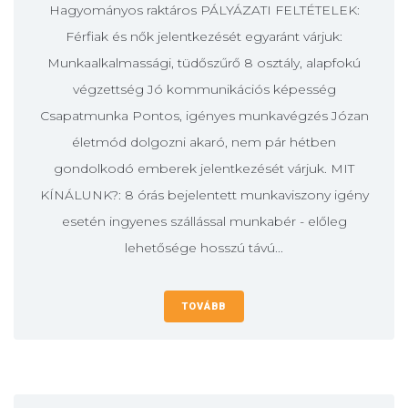
Hagyományos raktáros PÁLYÁZATI FELTÉTELEK:
Férfiak és nők jelentkezését egyaránt várjuk:
Munkaalkalmassági, tüdőszűrő 8 osztály, alapfokú
végzettség Jó kommunikációs képesség
Csapatmunka Pontos, igényes munkavégzés Józan
életmód dolgozni akaró, nem pár hétben
gondolkodó emberek jelentkezését várjuk. MIT
KÍNÁLUNK?: 8 órás bejelentett munkaviszony igény
esetén ingyenes szállással munkabér - előleg
lehetősége hosszú távú...
TOVÁBB