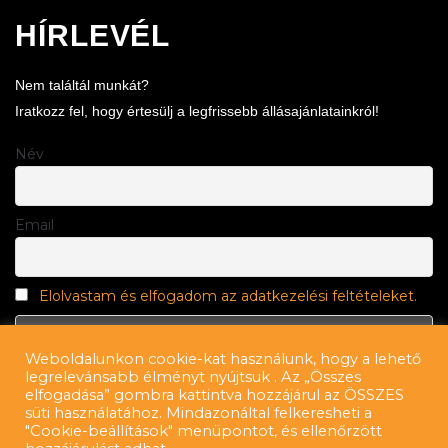
HÍRLEVÉL
Nem találtál munkát?
Iratkozz fel, hogy értesülj a legfrissebb állásajánlatainkról!
Név
Email
Elolvastam és elfogadom az adatkezelési feltételeket.
Weboldalunkon cookie-kat használunk, hogy a lehető
legrelevánsabb élményt nyújtsuk . Az „Összes
elfogadása” gombra kattintva hozzájárul az ÖSSZES
süti használatához. Mindazonáltal felkeresheti a
"Cookie-beállítások" menüpontot, és ellenőrzött