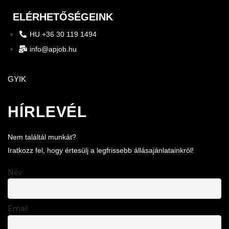
ELÉRHETŐSÉGEINK
HU +36 30 119 1494
info@apjob.hu
GYIK
HÍRLEVÉL
Nem találtál munkát?
Iratkozz fel, hogy értesülj a legfrissebb állásajánlatainkról!
Név
Email