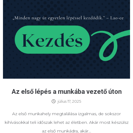
Az első lépés a munkába vezető úton
július 17, 2025
Az első munkahely megtalálása izgalmas, de sokszor
kihívásokkal teli időszak lehet az életben. Akár most készülsz
az első munkádra, akár...