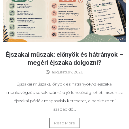
Éjszakai műszak: előnyök és hátrányok –
megéri éjszaka dolgozni?
augusztus 7, 2026
Éjszakai műszakElőnyök és hátrányokAz éjszakai
munkavégzés sokak számára jó lehetőség lehet, hiszen az
éjszakai pótlék magasabb keresetet, a napközbeni
szabadidő...
Read More