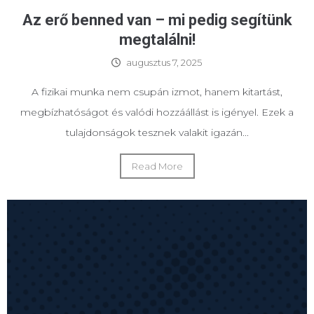
Az erő benned van – mi pedig segítünk
megtalálni!
augusztus 7, 2025
A fizikai munka nem csupán izmot, hanem kitartást,
megbízhatóságot és valódi hozzáállást is igényel. Ezek a
tulajdonságok tesznek valakit igazán...
Read More