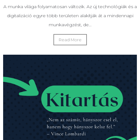
A munka világa folyamatosan változik. Az új technológiák és a
digitalizáció egyre több területen alakítják át a mindennapi
munkavégzést, de...
Read More