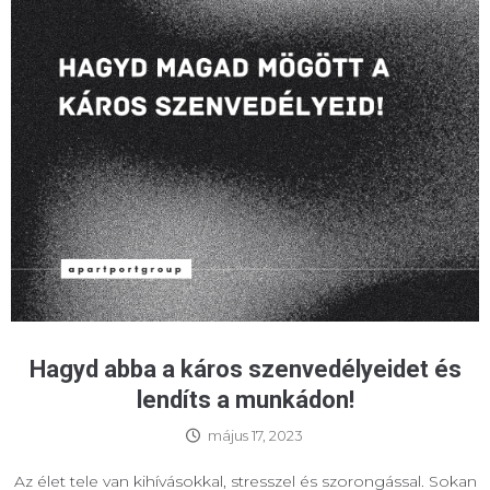
Hagyd abba a káros szenvedélyeidet és
lendíts a munkádon!
május 17, 2023
Az élet tele van kihívásokkal, stresszel és szorongással. Sokan